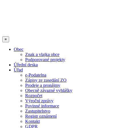
≡
Obec
Znak a vlajka obce
Podporované projekty
Úřední deska
Úřad
e-Podatelna
Zápisy ze zasedání ZO
Prodeje a pronájmy
Obecně závazné vyhlášky
Rozpočet
Výroční zprávy
Povinné informace
Zastupitelstvo
Registr oznámení
Kontakt
GDPR