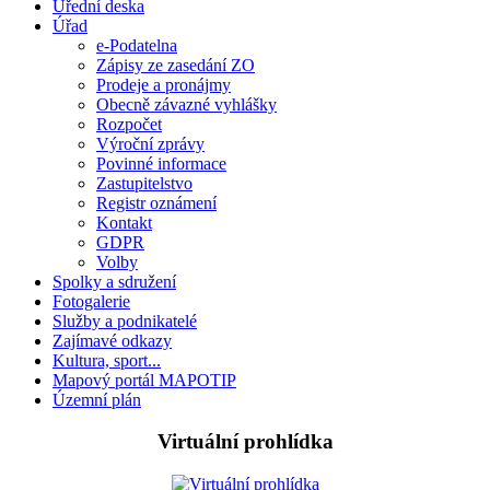
Úřední deska
Úřad
e-Podatelna
Zápisy ze zasedání ZO
Prodeje a pronájmy
Obecně závazné vyhlášky
Rozpočet
Výroční zprávy
Povinné informace
Zastupitelstvo
Registr oznámení
Kontakt
GDPR
Volby
Spolky a sdružení
Fotogalerie
Služby a podnikatelé
Zajímavé odkazy
Kultura, sport...
Mapový portál MAPOTIP
Územní plán
Virtuální prohlídka