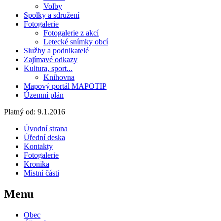
Volby
Spolky a sdružení
Fotogalerie
Fotogalerie z akcí
Letecké snímky obcí
Služby a podnikatelé
Zajímavé odkazy
Kultura, sport...
Knihovna
Mapový portál MAPOTIP
Územní plán
Platný od:
9.1.2016
Úvodní strana
Úřední deska
Kontakty
Fotogalerie
Kronika
Místní části
Menu
Obec