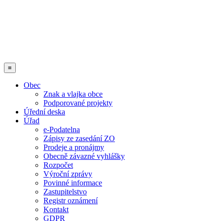
≡
Obec
Znak a vlajka obce
Podporované projekty
Úřední deska
Úřad
e-Podatelna
Zápisy ze zasedání ZO
Prodeje a pronájmy
Obecně závazné vyhlášky
Rozpočet
Výroční zprávy
Povinné informace
Zastupitelstvo
Registr oznámení
Kontakt
GDPR