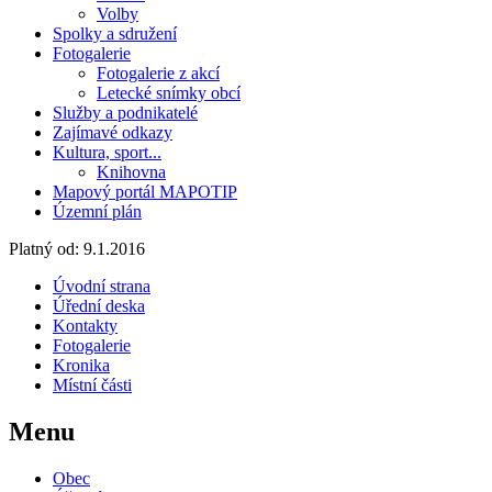
Volby
Spolky a sdružení
Fotogalerie
Fotogalerie z akcí
Letecké snímky obcí
Služby a podnikatelé
Zajímavé odkazy
Kultura, sport...
Knihovna
Mapový portál MAPOTIP
Územní plán
Platný od:
9.1.2016
Úvodní strana
Úřední deska
Kontakty
Fotogalerie
Kronika
Místní části
Menu
Obec