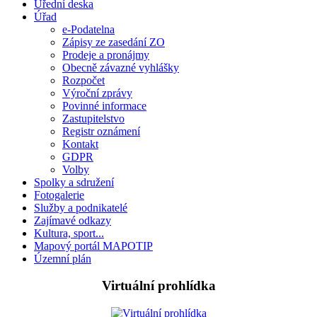
Úřední deska
Úřad
e-Podatelna
Zápisy ze zasedání ZO
Prodeje a pronájmy
Obecně závazné vyhlášky
Rozpočet
Výroční zprávy
Povinné informace
Zastupitelstvo
Registr oznámení
Kontakt
GDPR
Volby
Spolky a sdružení
Fotogalerie
Služby a podnikatelé
Zajímavé odkazy
Kultura, sport...
Mapový portál MAPOTIP
Územní plán
Virtuální prohlídka