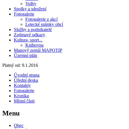
Volby
Spolky a sdružení
Fotogalerie
Fotogalerie z akcí
Letecké snímky obcí
Služby a podnikatelé
Zajímavé odkazy
Kultura, sport...
Knihovna
Mapový portál MAPOTIP
Územní plán
Platný od:
9.1.2016
Úvodní strana
Úřední deska
Kontakty
Fotogalerie
Kronika
Místní části
Menu
Obec