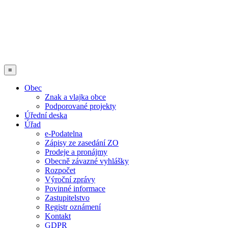
≡
Obec
Znak a vlajka obce
Podporované projekty
Úřední deska
Úřad
e-Podatelna
Zápisy ze zasedání ZO
Prodeje a pronájmy
Obecně závazné vyhlášky
Rozpočet
Výroční zprávy
Povinné informace
Zastupitelstvo
Registr oznámení
Kontakt
GDPR