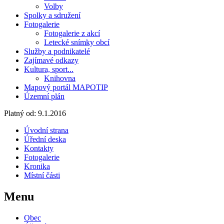
Volby
Spolky a sdružení
Fotogalerie
Fotogalerie z akcí
Letecké snímky obcí
Služby a podnikatelé
Zajímavé odkazy
Kultura, sport...
Knihovna
Mapový portál MAPOTIP
Územní plán
Platný od:
9.1.2016
Úvodní strana
Úřední deska
Kontakty
Fotogalerie
Kronika
Místní části
Menu
Obec