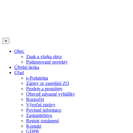
≡
Obec
Znak a vlajka obce
Podporované projekty
Úřední deska
Úřad
e-Podatelna
Zápisy ze zasedání ZO
Prodeje a pronájmy
Obecně závazné vyhlášky
Rozpočet
Výroční zprávy
Povinné informace
Zastupitelstvo
Registr oznámení
Kontakt
GDPR