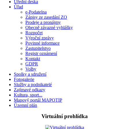
Úřední deska
Úřad
e-Podatelna
Zápisy ze zasedání ZO
Prodeje a pronájmy
Obecně závazné vyhlášky
Rozpočet
Výroční zprávy
Povinné informace
Zastupitelstvo
Registr oznámení
Kontakt
GDPR
Volby
Spolky a sdružení
Fotogalerie
Služby a podnikatelé
Zajímavé odkazy
Kultura, sport...
Mapový portál MAPOTIP
Územní plán
Virtuální prohlídka