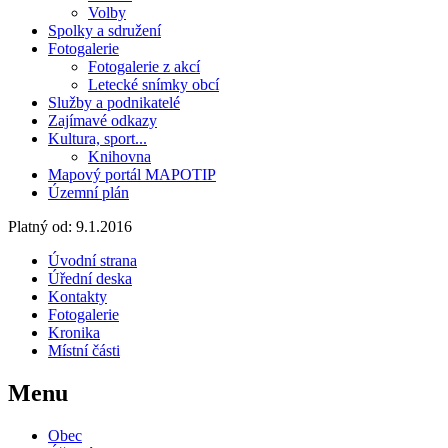
Volby
Spolky a sdružení
Fotogalerie
Fotogalerie z akcí
Letecké snímky obcí
Služby a podnikatelé
Zajímavé odkazy
Kultura, sport...
Knihovna
Mapový portál MAPOTIP
Územní plán
Platný od:
9.1.2016
Úvodní strana
Úřední deska
Kontakty
Fotogalerie
Kronika
Místní části
Menu
Obec