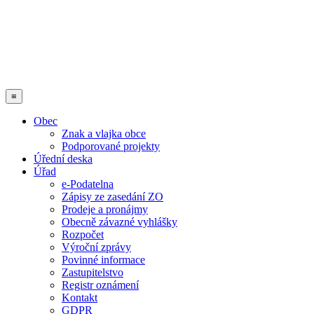
≡
Obec
Znak a vlajka obce
Podporované projekty
Úřední deska
Úřad
e-Podatelna
Zápisy ze zasedání ZO
Prodeje a pronájmy
Obecně závazné vyhlášky
Rozpočet
Výroční zprávy
Povinné informace
Zastupitelstvo
Registr oznámení
Kontakt
GDPR