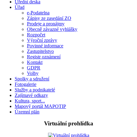
Úřední deska
Úřad
e-Podatelna
Zápisy ze zasedání ZO
Prodeje a pronájmy
Obecně závazné vyhlášky
Rozpočet
Výroční zprávy
Povinné informace
Zastupitelstvo
Registr oznámení
Kontakt
GDPR
Volby
Spolky a sdružení
Fotogalerie
Služby a podnikatelé
Zajímavé odkazy
Kultura, sport...
Mapový portál MAPOTIP
Územní plán
Virtuální prohlídka