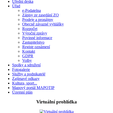
Úřední deska
Úřad
e-Podatelna
Zápisy ze zasedání ZO
Prodeje a pronájmy
Obecně závazné vyhlášky
Rozpočet
Výroční zprávy
Povinné informace
Zastupitelstvo
Registr oznámení
Kontakt
GDPR
Volby
Spolky a sdružení
Fotogalerie
Služby a podnikatelé
Zajímavé odkazy
Kultura, sport...
Mapový portál MAPOTIP
Územní plán
Virtuální prohlídka