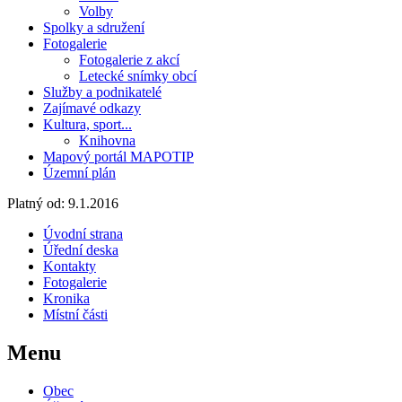
Volby
Spolky a sdružení
Fotogalerie
Fotogalerie z akcí
Letecké snímky obcí
Služby a podnikatelé
Zajímavé odkazy
Kultura, sport...
Knihovna
Mapový portál MAPOTIP
Územní plán
Platný od:
9.1.2016
Úvodní strana
Úřední deska
Kontakty
Fotogalerie
Kronika
Místní části
Menu
Obec