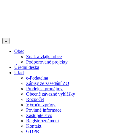
≡
Obec
Znak a vlajka obce
Podporované projekty
Úřední deska
Úřad
e-Podatelna
Zápisy ze zasedání ZO
Prodeje a pronájmy
Obecně závazné vyhlášky
Rozpočet
Výroční zprávy
Povinné informace
Zastupitelstvo
Registr oznámení
Kontakt
GDPR