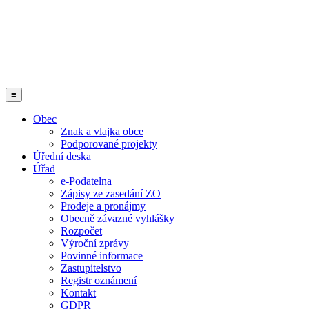
≡
Obec
Znak a vlajka obce
Podporované projekty
Úřední deska
Úřad
e-Podatelna
Zápisy ze zasedání ZO
Prodeje a pronájmy
Obecně závazné vyhlášky
Rozpočet
Výroční zprávy
Povinné informace
Zastupitelstvo
Registr oznámení
Kontakt
GDPR