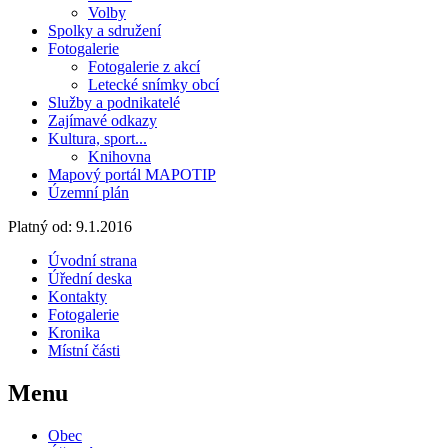
Volby
Spolky a sdružení
Fotogalerie
Fotogalerie z akcí
Letecké snímky obcí
Služby a podnikatelé
Zajímavé odkazy
Kultura, sport...
Knihovna
Mapový portál MAPOTIP
Územní plán
Platný od:
9.1.2016
Úvodní strana
Úřední deska
Kontakty
Fotogalerie
Kronika
Místní části
Menu
Obec