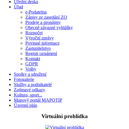
Úřední deska
Úřad
e-Podatelna
Zápisy ze zasedání ZO
Prodeje a pronájmy
Obecně závazné vyhlášky
Rozpočet
Výroční zprávy
Povinné informace
Zastupitelstvo
Registr oznámení
Kontakt
GDPR
Volby
Spolky a sdružení
Fotogalerie
Služby a podnikatelé
Zajímavé odkazy
Kultura, sport...
Mapový portál MAPOTIP
Územní plán
Virtuální prohlídka