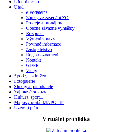
Úřední deska
Úřad
e-Podatelna
Zápisy ze zasedání ZO
Prodeje a pronájmy
Obecně závazné vyhlášky
Rozpočet
Výroční zprávy
Povinné informace
Zastupitelstvo
Registr oznámení
Kontakt
GDPR
Volby
Spolky a sdružení
Fotogalerie
Služby a podnikatelé
Zajímavé odkazy
Kultura, sport...
Mapový portál MAPOTIP
Územní plán
Virtuální prohlídka