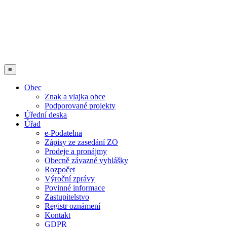
≡
Obec
Znak a vlajka obce
Podporované projekty
Úřední deska
Úřad
e-Podatelna
Zápisy ze zasedání ZO
Prodeje a pronájmy
Obecně závazné vyhlášky
Rozpočet
Výroční zprávy
Povinné informace
Zastupitelstvo
Registr oznámení
Kontakt
GDPR