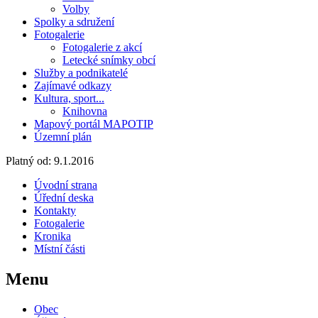
Volby
Spolky a sdružení
Fotogalerie
Fotogalerie z akcí
Letecké snímky obcí
Služby a podnikatelé
Zajímavé odkazy
Kultura, sport...
Knihovna
Mapový portál MAPOTIP
Územní plán
Platný od:
9.1.2016
Úvodní strana
Úřední deska
Kontakty
Fotogalerie
Kronika
Místní části
Menu
Obec