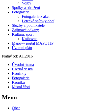
Volby
Spolky a sdružení
Fotogalerie
Fotogalerie z akcí
Letecké snímky obcí
Služby a podnikatelé
Zajímavé odkazy
Kultura, sport...
Knihovna
Mapový portál MAPOTIP
Územní plán
Platný od:
9.1.2016
Úvodní strana
Úřední deska
Kontakty
Fotogalerie
Kronika
Místní části
Menu
Obec