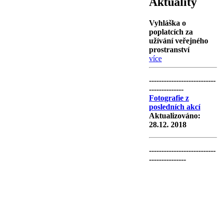
Aktuality
Vyhláška o
poplatcích za
užívání veřejného
prostranství
více
---------------------------
--------------
Fotografie z
posledních akcí
Aktualizováno:
28.12. 2018
---------------------------
---------------