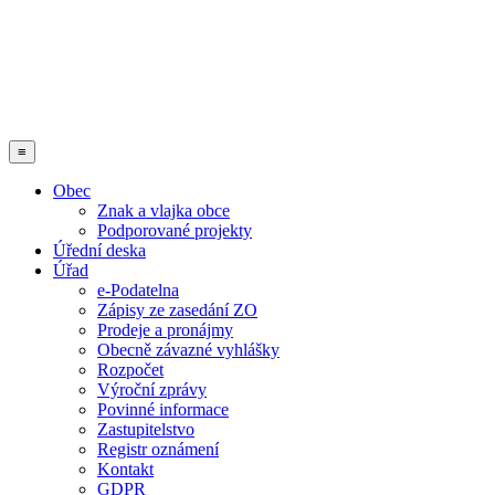
≡
Obec
Znak a vlajka obce
Podporované projekty
Úřední deska
Úřad
e-Podatelna
Zápisy ze zasedání ZO
Prodeje a pronájmy
Obecně závazné vyhlášky
Rozpočet
Výroční zprávy
Povinné informace
Zastupitelstvo
Registr oznámení
Kontakt
GDPR