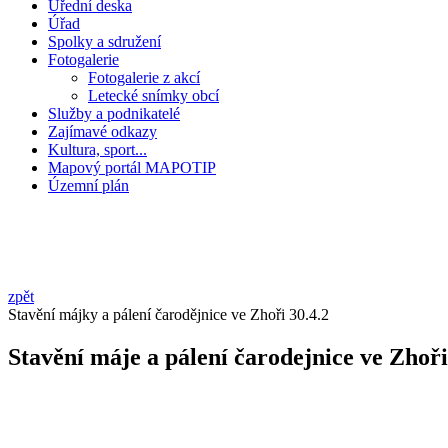
Úřední deska
Úřad
Spolky a sdružení
Fotogalerie
Fotogalerie z akcí
Letecké snímky obcí
Služby a podnikatelé
Zajímavé odkazy
Kultura, sport...
Mapový portál MAPOTIP
Územní plán
zpět
Stavění májky a pálení čarodějnice ve Zhoři 30.4.2
Stavění máje a pálení čarodejnice ve Zhoři