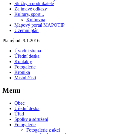
Služby a podnikatelé
Zajímavé odkazy
Kultura, sport...
Knihovna
Mapový portál MAPOTIP
Územní plán
Platný od:
9.1.2016
Úvodní strana
Úřední deska
Kontakty
Fotogalerie
Kronika
Místní části
Menu
Obec
Úřední deska
Úřad
Spolky a sdružení
Fotogalerie
Fotogalerie z akcí