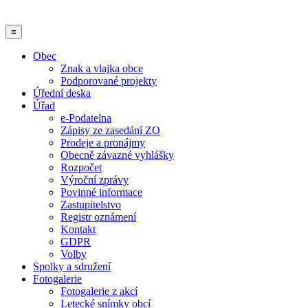
≡
Obec
Znak a vlajka obce
Podporované projekty
Úřední deska
Úřad
e-Podatelna
Zápisy ze zasedání ZO
Prodeje a pronájmy
Obecně závazné vyhlášky
Rozpočet
Výroční zprávy
Povinné informace
Zastupitelstvo
Registr oznámení
Kontakt
GDPR
Volby
Spolky a sdružení
Fotogalerie
Fotogalerie z akcí
Letecké snímky obcí