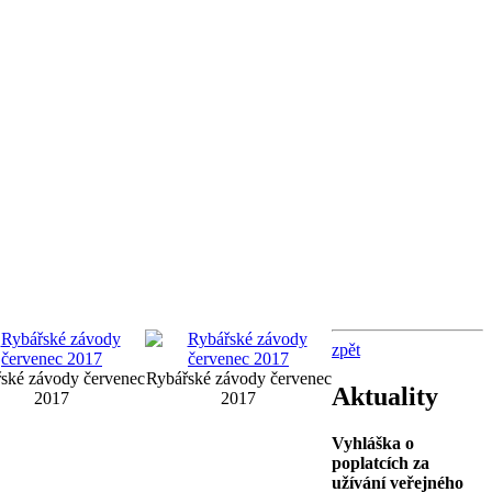
zpět
ské závody červenec
Rybářské závody červenec
Aktuality
2017
2017
Vyhláška o
poplatcích za
užívání veřejného