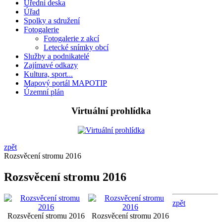
Úřední deska
Úřad
Spolky a sdružení
Fotogalerie
Fotogalerie z akcí
Letecké snímky obcí
Služby a podnikatelé
Zajímavé odkazy
Kultura, sport...
Mapový portál MAPOTIP
Územní plán
Virtuální prohlídka
zpět
Rozsvěcení stromu 2016
Rozsvěcení stromu 2016
zpět
Rozsvěcení stromu 2016
Rozsvěcení stromu 2016