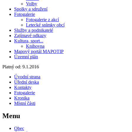
Volby
Spolky a sdružení
Fotogalerie
Fotogalerie z akcí
Letecké snímky obcí
Služby a podnikatelé
Zajímavé odkazy
Kultura, sport...
Knihovna
Mapový portál MAPOTIP
Územní plán
Platný od:
9.1.2016
Úvodní strana
Úřední deska
Kontakty
Fotogalerie
Kronika
Místní části
Menu
Obec