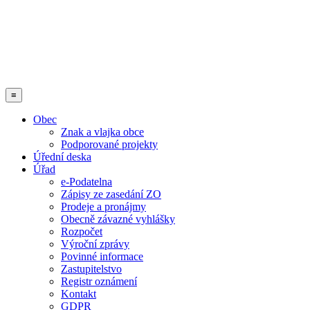
≡
Obec
Znak a vlajka obce
Podporované projekty
Úřední deska
Úřad
e-Podatelna
Zápisy ze zasedání ZO
Prodeje a pronájmy
Obecně závazné vyhlášky
Rozpočet
Výroční zprávy
Povinné informace
Zastupitelstvo
Registr oznámení
Kontakt
GDPR