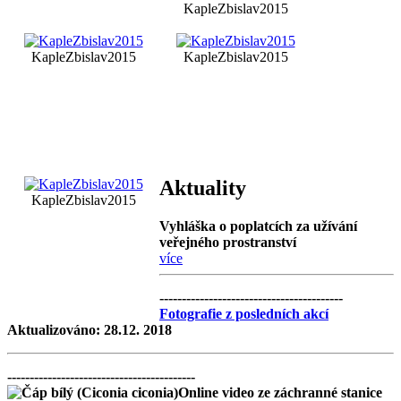
KapleZbislav2015
KapleZbislav2015
KapleZbislav2015
Aktuality
KapleZbislav2015
Vyhláška o poplatcích za užívání
veřejného prostranství
více
-----------------------------------------
Fotografie z posledních akcí
Aktualizováno: 28.12. 2018
------------------------------------------
Online video ze záchranné stanice