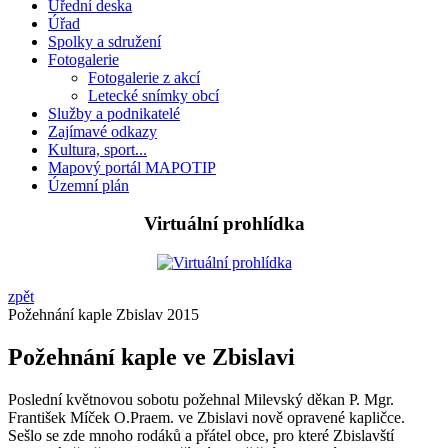
Úřední deska
Úřad
Spolky a sdružení
Fotogalerie
Fotogalerie z akcí
Letecké snímky obcí
Služby a podnikatelé
Zajímavé odkazy
Kultura, sport...
Mapový portál MAPOTIP
Územní plán
Virtuální prohlídka
zpět
Požehnání kaple Zbislav 2015
Požehnání kaple ve Zbislavi
Poslední květnovou sobotu požehnal Milevský děkan P. Mgr.
František Míček O.Praem. ve Zbislavi nově opravené kapličce.
Sešlo se zde mnoho rodáků a přátel obce, pro které Zbislavští