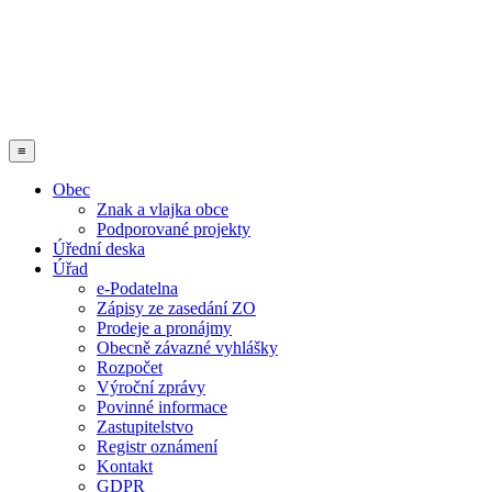
≡
Obec
Znak a vlajka obce
Podporované projekty
Úřední deska
Úřad
e-Podatelna
Zápisy ze zasedání ZO
Prodeje a pronájmy
Obecně závazné vyhlášky
Rozpočet
Výroční zprávy
Povinné informace
Zastupitelstvo
Registr oznámení
Kontakt
GDPR