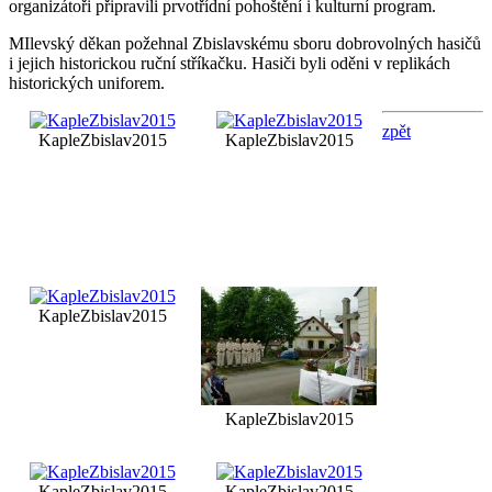
organizátoři připravili prvotřídní pohoštění i kulturní program.
MIlevský děkan požehnal Zbislavskému sboru dobrovolných hasičů
i jejich historickou ruční stříkačku. Hasiči byli oděni v replikách
historických uniforem.
zpět
KapleZbislav2015
KapleZbislav2015
KapleZbislav2015
KapleZbislav2015
KapleZbislav2015
KapleZbislav2015