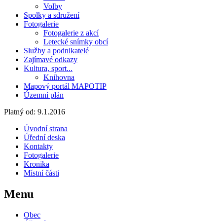
Volby
Spolky a sdružení
Fotogalerie
Fotogalerie z akcí
Letecké snímky obcí
Služby a podnikatelé
Zajímavé odkazy
Kultura, sport...
Knihovna
Mapový portál MAPOTIP
Územní plán
Platný od:
9.1.2016
Úvodní strana
Úřední deska
Kontakty
Fotogalerie
Kronika
Místní části
Menu
Obec