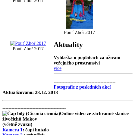
Pouť Zhoř 2017
Pouť Zhoř 2017
Aktuality
Pouť Zhoř 2017
Vyhláška o poplatcích za užívání
veřejného prostranství
více
-----------------------------------------
Fotografie z posledních akcí
Aktualizováno: 28.12. 2018
------------------------------------------
Online video ze záchranné stanice
živočichů Makov
(včetně zvuku)
Kamera 1
: čapí hnízdo