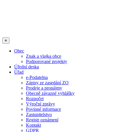
≡
Obec
Znak a vlajka obce
Podporované projekty
Úřední deska
Úřad
e-Podatelna
Zápisy ze zasedání ZO
Prodeje a pronájmy
Obecně závazné vyhlášky
Rozpočet
Výroční zprávy
Povinné informace
Zastupitelstvo
Registr oznámení
Kontakt
GDPR