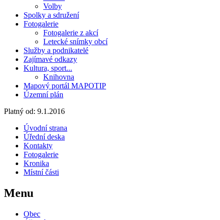
Volby
Spolky a sdružení
Fotogalerie
Fotogalerie z akcí
Letecké snímky obcí
Služby a podnikatelé
Zajímavé odkazy
Kultura, sport...
Knihovna
Mapový portál MAPOTIP
Územní plán
Platný od:
9.1.2016
Úvodní strana
Úřední deska
Kontakty
Fotogalerie
Kronika
Místní části
Menu
Obec