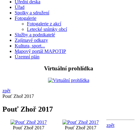
Úřední deska
Úřad
Spolky a sdružení
Fotogalerie
Fotogalerie z akcí
Letecké snímky obcí
Služby a podnikatelé
Zajímavé odkazy
Kultura, sport...
Mapový portál MAPOTIP
Územní plán
Virtuální prohlídka
zpět
Pouť Zhoř 2017
Pouť Zhoř 2017
zpět
Pouť Zhoř 2017
Pouť Zhoř 2017