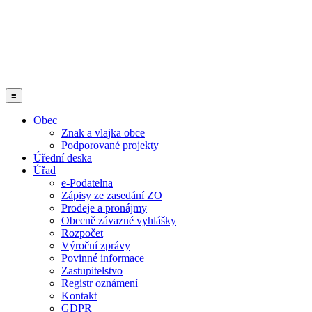
≡
Obec
Znak a vlajka obce
Podporované projekty
Úřední deska
Úřad
e-Podatelna
Zápisy ze zasedání ZO
Prodeje a pronájmy
Obecně závazné vyhlášky
Rozpočet
Výroční zprávy
Povinné informace
Zastupitelstvo
Registr oznámení
Kontakt
GDPR