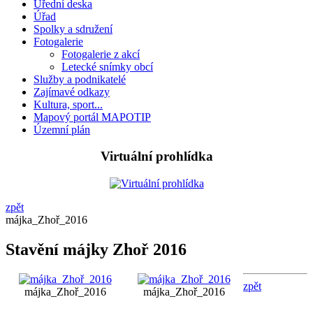
Úřední deska
Úřad
Spolky a sdružení
Fotogalerie
Fotogalerie z akcí
Letecké snímky obcí
Služby a podnikatelé
Zajímavé odkazy
Kultura, sport...
Mapový portál MAPOTIP
Územní plán
Virtuální prohlídka
zpět
májka_Zhoř_2016
Stavění májky Zhoř 2016
zpět
májka_Zhoř_2016
májka_Zhoř_2016