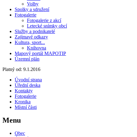
Volby
Spolky a sdružení
Fotogalerie
Fotogalerie z akcí
Letecké snímky obcí
Služby a podnikatelé
Zajímavé odkazy
Kultura, sport...
Knihovna
Mapový portál MAPOTIP
Územní plán
Platný od:
9.1.2016
Úvodní strana
Úřední deska
Kontakty
Fotogalerie
Kronika
Místní části
Menu
Obec