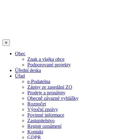
≡
Obec
Znak a vlajka obce
Podporované projekty
Úřední deska
Úřad
e-Podatelna
Zápisy ze zasedání ZO
Prodeje a pronájmy
Obecně závazné vyhlášky
Rozpočet
Výroční zprávy
Povinné informace
Zastupitelstvo
Registr oznámení
Kontakt
GDPR