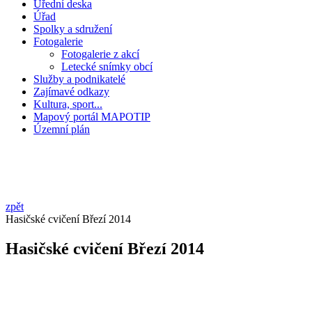
Úřední deska
Úřad
Spolky a sdružení
Fotogalerie
Fotogalerie z akcí
Letecké snímky obcí
Služby a podnikatelé
Zajímavé odkazy
Kultura, sport...
Mapový portál MAPOTIP
Územní plán
zpět
Hasičské cvičení Březí 2014
Hasičské cvičení Březí 2014