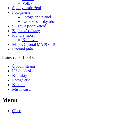
Volby
Spolky a sdružení
Fotogalerie
Fotogalerie z akcí
Letecké snímky obcí
Služby a podnikatelé
Zajímavé odkazy
Kultura, sport...
Knihovna
Mapový portál MAPOTIP
Územní plán
Platný od:
9.1.2016
Úvodní strana
Úřední deska
Kontakty
Fotogalerie
Kronika
Místní části
Menu
Obec