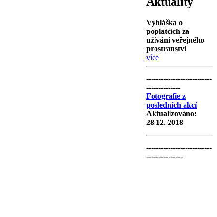
Aktuality
Vyhláška o
poplatcích za
užívání veřejného
prostranství
více
---------------------------
--------------
Fotografie z
posledních akcí
Aktualizováno:
28.12. 2018
---------------------------
---------------