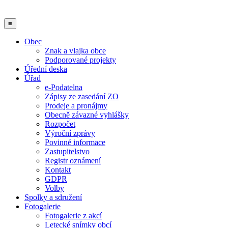
≡
Obec
Znak a vlajka obce
Podporované projekty
Úřední deska
Úřad
e-Podatelna
Zápisy ze zasedání ZO
Prodeje a pronájmy
Obecně závazné vyhlášky
Rozpočet
Výroční zprávy
Povinné informace
Zastupitelstvo
Registr oznámení
Kontakt
GDPR
Volby
Spolky a sdružení
Fotogalerie
Fotogalerie z akcí
Letecké snímky obcí