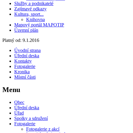
Služby a podnikatelé
Zajímavé odkazy
Kultura, sport...
Knihovna
Mapový portál MAPOTIP
Územní plán
Platný od:
9.1.2016
Úvodní strana
Úřední deska
Kontakty
Fotogalerie
Kronika
Místní části
Menu
Obec
Úřední deska
Úřad
Spolky a sdružení
Fotogalerie
Fotogalerie z akcí